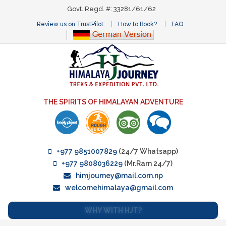
Govt. Regd. #: 33281/61/62
Review us on TrustPilot
How to Book?
FAQ
THE SPIRITS OF HIMALAYAN ADVENTURE
+977 9851007829
(24/7 Whatsapp)
+977 9808036229
(Mr.Ram 24/7)
himjourney@mail.com.np
welcomehimalaya@gmail.com
WHY WITH HJT?