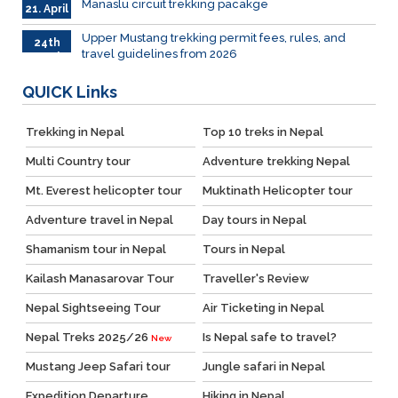
Manaslu circuit trekking pacakge
21. April
Upper Mustang trekking permit fees, rules, and
24th
travel guidelines from 2026
March
QUICK
Links
Trekking in Nepal
Top 10 treks in Nepal
Multi Country tour
Adventure trekking Nepal
Mt. Everest helicopter tour
Muktinath Helicopter tour
Adventure travel in Nepal
Day tours in Nepal
Shamanism tour in Nepal
Tours in Nepal
Kailash Manasarovar Tour
Traveller's Review
Nepal Sightseeing Tour
Air Ticketing in Nepal
Nepal Treks 2025/26
Is Nepal safe to travel?
New
Mustang Jeep Safari tour
Jungle safari in Nepal
Expedition Departure
Hiking in Nepal