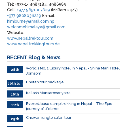
Tel: +977-1- 4983184, 4986585
Cell:
+977 9851007829
(Mr.Ram 24/7)
+977 9808036229
E-mail:
himjourney@mail.com.np
welcomehimalaya@gmail.com
Website:
www.nepaltrektour.com
www.nepaltrekkingtours.de
RECENT
Blog & News
world's No. 1 luxury hotel in Nepal - Shina Mani Hotel
28th
Jomsom
June
Bhutan tour package
20th Jun
Kailash Mansarovar yatra
16th
June
026
Everest base camp trekking in Nepal – The Epic
11th
journey of lifetime
June
2026
Chitwan jungle safari tour
29th
April