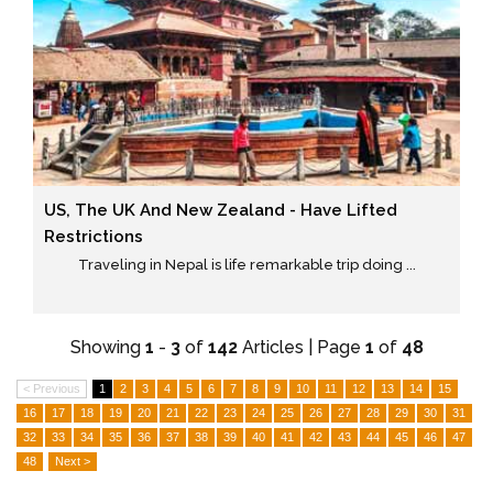
US, The UK And New Zealand - Have Lifted
Restrictions
Traveling in Nepal is life remarkable trip doing ...
Showing
1
-
3
of
142
Articles | Page
1
of
48
< Previous
1
2
3
4
5
6
7
8
9
10
11
12
13
14
15
16
17
18
19
20
21
22
23
24
25
26
27
28
29
30
31
32
33
34
35
36
37
38
39
40
41
42
43
44
45
46
47
48
Next >