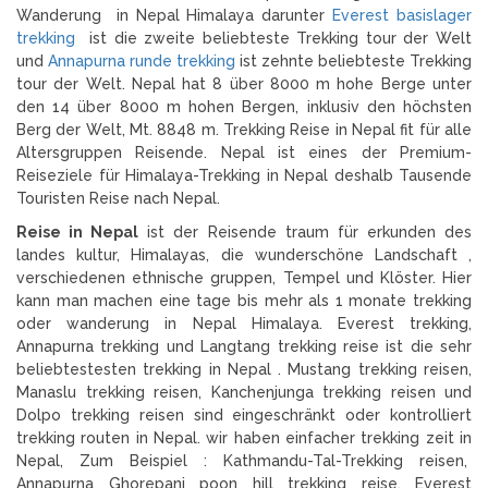
Wanderung in Nepal Himalaya darunter
Everest basislager
trekking
ist die zweite beliebteste Trekking tour der Welt
und
Annapurna runde trekking
ist zehnte beliebteste Trekking
tour der Welt. Nepal hat 8 über 8000 m hohe Berge unter
den 14 über 8000 m hohen Bergen, inklusiv den höchsten
Berg der Welt, Mt. 8848 m. Trekking Reise in Nepal fit für alle
Altersgruppen Reisende. Nepal ist eines der Premium-
Reiseziele für Himalaya-Trekking in Nepal deshalb Tausende
Touristen Reise nach Nepal.
Reise in Nepal
ist der Reisende traum für erkunden des
landes kultur, Himalayas, die wunderschöne Landschaft ,
verschiedenen ethnische gruppen, Tempel und Klöster. Hier
kann man machen eine tage bis mehr als 1 monate trekking
oder wanderung in Nepal Himalaya. Everest trekking,
Annapurna trekking und Langtang trekking reise ist die sehr
beliebtestesten trekking in Nepal . Mustang trekking reisen,
Manaslu trekking reisen, Kanchenjunga trekking reisen und
Dolpo trekking reisen sind eingeschränkt oder kontrolliert
trekking routen in Nepal. wir haben einfacher trekking zeit in
Nepal, Zum Beispiel : Kathmandu-Tal-Trekking reisen,
Annapurna Ghorepani poon hill trekking reise, Everest