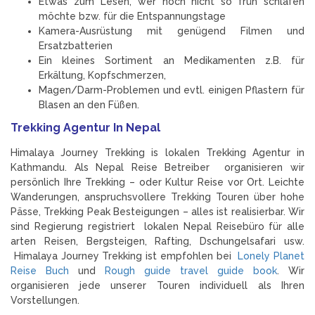
Etwas zum Lesen, wer noch nicht so früh schlafen
möchte bzw. für die Entspannungstage
Kamera-Ausrüstung mit genügend Filmen und
Ersatzbatterien
Ein kleines Sortiment an Medikamenten z.B. für
Erkältung, Kopfschmerzen,
Magen/Darm-Problemen und evtl. einigen Pflastern für
Blasen an den Füßen.
Trekking Agentur In Nepal
Himalaya Journey Trekking is lokalen Trekking Agentur in
Kathmandu. Als Nepal Reise Betreiber organisieren wir
persönlich Ihre Trekking – oder Kultur Reise vor Ort. Leichte
Wanderungen, anspruchsvollere Trekking Touren über hohe
Pässe, Trekking Peak Besteigungen – alles ist realisierbar. Wir
sind Regierung registriert lokalen Nepal Reisebüro für alle
arten Reisen, Bergsteigen, Rafting, Dschungelsafari usw.
Himalaya Journey Trekking ist empfohlen bei
Lonely Planet
Reise Buch
und
Rough guide travel guide book
. Wir
organisieren jede unserer Touren individuell als Ihren
Vorstellungen.